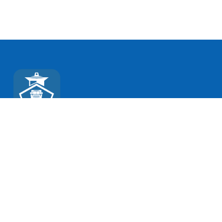
კონტაქტი
გიორგი შატბერაშვილის ქუჩა 11ა, 0179, თბილისი,