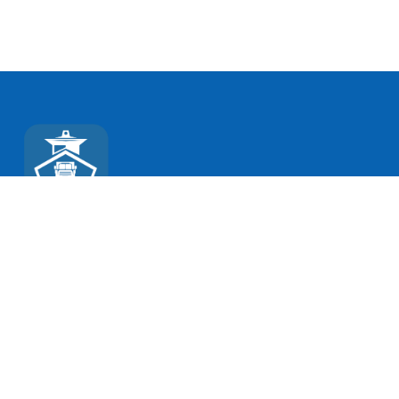
კონტაქტი
გიორგი შატბერაშვილის ქუჩა 11ა, 0179, თბილისი,