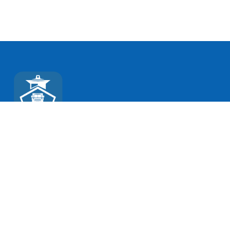
კონტაქტი
გიორგი შატბერაშვილის ქუჩა 11ა, 0179, თბილისი,